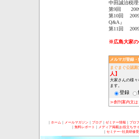
中田誠治税理
第9回 200
第10回 20
Q&A』
第11回 200
※広島大家の
メルマガ登録・
まぐまぐ公認殿
人】
大家さんの様々
ます。
登録
≫創刊案内文は
｜
ホーム
｜
メールマガジン
｜
ブログ
｜
ゼミナー情報
｜
プロ
｜
無料レポート
｜
メディア掲載
|
お役立ちサ
｜
セミナー･社員研修受