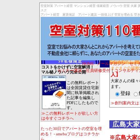
空室対策 アパート経営 マンション経営 借家経営 ノウハウ 空室 大家 
スク
アパート経営 家賃保証 アパート建設 一括借上げ 空室を埋める 空き室
特別無料レポート
メルマガ登録・
50名様限定
|
HOME
|
メールマガジン
｜
セミ
コストをかけずに空室解消！
まぐまぐ公認殿
｜
セミナー講演・社員研修受付
｜
コンサルティ
マル秘ノウハウ完全公開
人】
大家さんの様々
この無料レポート
ます。
は全国賃貸住宅新
聞に執筆掲載され
登録
た記事を編集し
PDFにしたもので
≫創刊案内文は
す。
≫この無料レポートが欲しい方
は今すぐコチラへ
広島大
たった30日でアパートの空室を埋
める！ - amebaブログはコチラか
※広島大家
ら