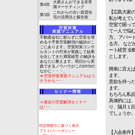
大家さんができる非常
第4回
識マーケティング
【広島大家
これからの古い賃貸住
第5回
宅の活用法と蘇生術
私が考えてい
空室で困っ
空室対策
て一人で悩
実践マニュアル
方。 アパー
不動産会社に頼らずに空室を埋
める小予算空室解消の秘訣がこ
る方。 など
こにあります。空室対策コンサ
ート経営 全
ルタントの竹末が実践して結果
とします。
を出してきた満室経営 の秘訣を
あなたに教えます。明日から実
践できるノウハウがこのDVDの
簡単に言え
なかに・・・。
ます。
≫空室対策実践マニュアルはコ
チラから･･･
意欲を持っ
ます。
セミナー情報
もちろん私
具体的には
≫過去の空室解消セミナー
り、隔月１
は･･･
でしょうか
特定商取引に基づく表示
プライバシーポリシー
【入会条件