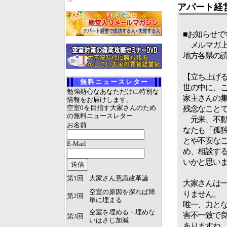
アパート経
■お知らせで
メルマガ上
地方各県の読
【立ち上げ
無料ニュースレター
世の中に、
勉強熱心なあなただけに特別な
家主さんの
情報をお届けします。
空室0を目指す大家さんのため
残念なこと
の無料ニュースレター
元来、不動
お名前
なたも「孤
とや不安なこ
E-Mail
め、相談する
いかと思い
第1回
大家さん意識改革論
大家さんは
空室の原因を探れば簡
りません。
第2回
単に埋まる
唯一、力と
空室を埋める・埋めな
害不一致で
第3回
いはさじ加減
ありますね