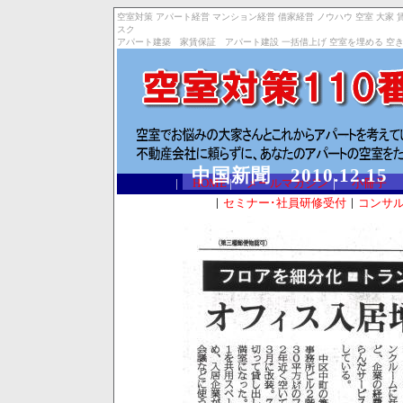
空室対策 アパート経営 マンション経営 借家経営 ノウハウ 空室 大家 
スク
アパート建築 家賃保証 アパート建設 一括借上げ 空室を埋める 空き室
中国新聞 2010.12.15
|
HOME
|
メールマガジン
｜
小冊子
｜
セミナー･社員研修受付
｜
コンサ